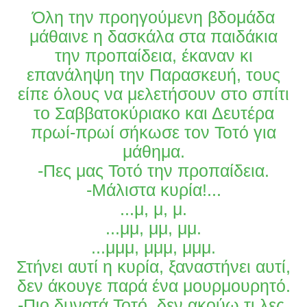
Όλη την προηγούμενη βδομάδα
μάθαινε η δασκάλα στα παιδάκια
την προπαίδεια, έκαναν κι
επανάληψη την Παρασκευή, τους
είπε όλους να μελετήσουν στο σπίτι
το Σαββατοκύριακο και Δευτέρα
πρωί-πρωί σήκωσε τον Τοτό για
μάθημα.
-Πες μας Τοτό την προπαίδεια.
-Μάλιστα κυρία!...
...μ, μ, μ.
...μμ, μμ, μμ.
...μμμ, μμμ, μμμ.
Στήνει αυτί η κυρία, ξαναστήνει αυτί,
δεν άκουγε παρά ένα μουρμουρητό.
-Πιο δυνατά Τοτό, δεν ακούω τι λες.