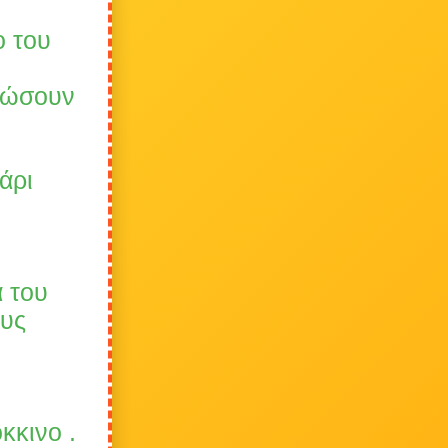
ο του
ειώσουν
άρι
α του
ους
κκινο .