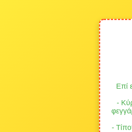
Επί 
- Κύ
φεγγάρ
- Τίπο