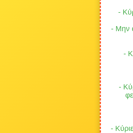
- Κύ
- Μην 
- 
- Κύ
φε
- Κύρι