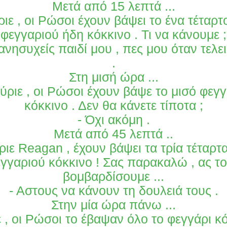
Μετά από 15 λεπτά ...
ριε , οι Ρώσοι έχουν βάψει το ένα τέταρτ
φεγγαριού ήδη κόκκινο . Τι να κάνουμε ;
ανησυχείς παιδί μου , πες μου όταν τελ
.
Στη μισή ώρα ...
Κύριε , οι Ρώσοι έχουν βάψε το μισό φεγγ
κόκκινο . Δεν θα κάνετε τίποτα ;
- Όχι ακόμη .
Μετά από 45 λεπτά ..
ριε Reagan , έχουν βάψει τα τρία τέταρτ
γγαριού κόκκινο ! Σας παρακαλώ , ας τ
βομβαρδίσουμε ...
- Αστους να κάνουν τη δουλειά τους .
Στην μία ώρα πάνω ...
ε , οι Ρώσοι το έβαψαν όλο το φεγγάρι κό