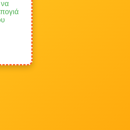
 να
μπογιά
ου