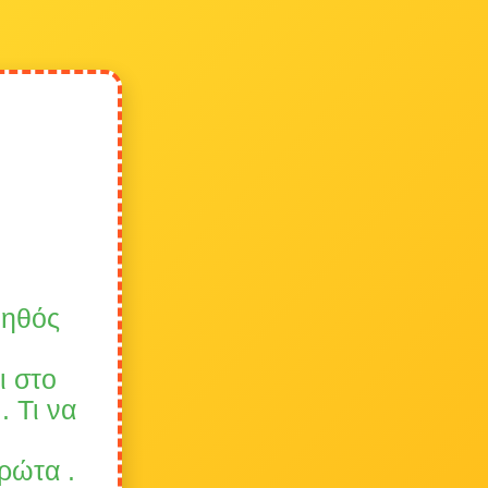
οηθός
ι στο
. Τι να
πρώτα .