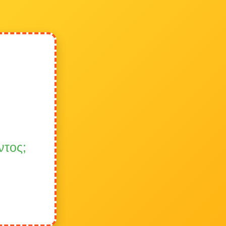
ντος;