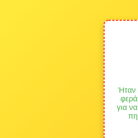
Ήταν 
φερά
για να
πη