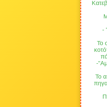
Κατεβ
Μ
-
Το 
κοτό
πά
-"Α
Το α
πηγα
Π