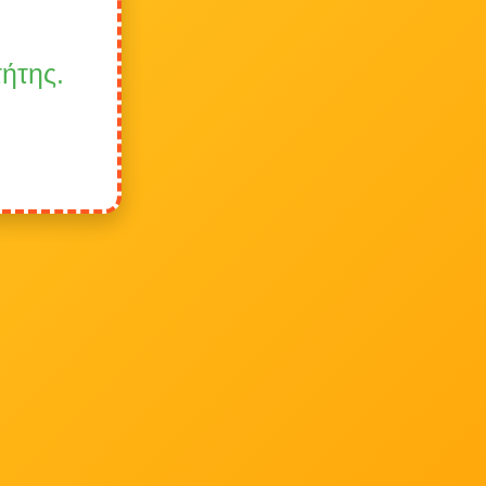
τήτης.