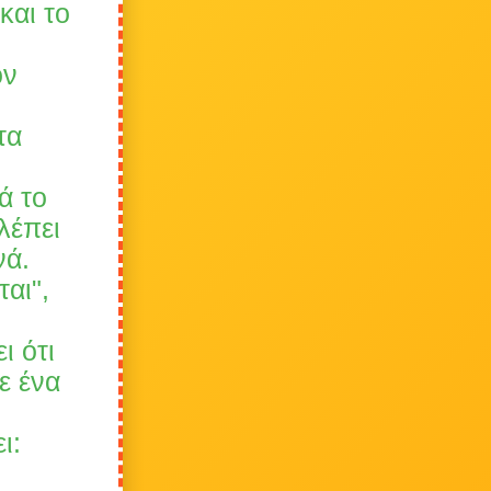
και το
ον
τα
ά το
λέπει
νά.
αι",
ι ότι
ε ένα
ι: