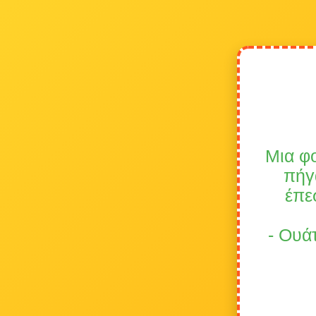
Μια φ
πήγ
έπε
- Ουά