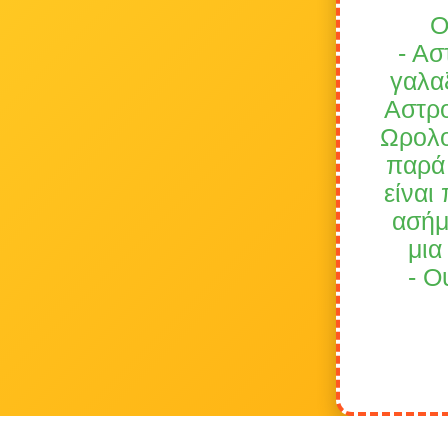
Ο
- Ασ
γαλα
Αστρο
Ωρολογ
παρά 
είναι
ασήμ
μια
- Ο