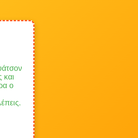
υάτσον
 και
ρα ο
έπεις.