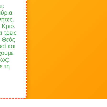
ι:
μύρια
ήτες.
 Κριό.
ι τρεις
ο Θεός
οί και
χουμε
μως;
ε τη