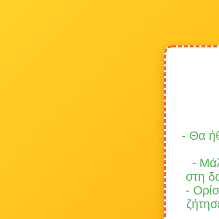
- Θα ή
- Μά
στη δο
- Ορίσ
ζήτησ