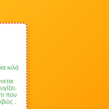
ία κιλά
νεται
υγίζει.
άτι που
ιβώς .