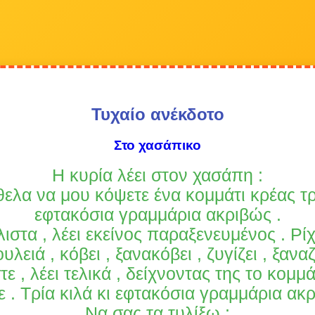
Τυχαίο ανέκδοτο
Στο χασάπικο
Η κυρία λέει στον χασάπη :
θελα να μου κόψετε ένα κομμάτι κρέας τρ
εφτακόσια γραμμάρια ακριβώς .
λιστα , λέει εκείνος παραξενευμένος . Ρίχ
υλειά , κόβει , ξανακόβει , ζυγίζει , ξαναζ
τε , λέει τελικά , δείχνοντας της το κομμ
ε . Τρία κιλά κι εφτακόσια γραμμάρια ακρ
Να σας τα τυλίξω ;