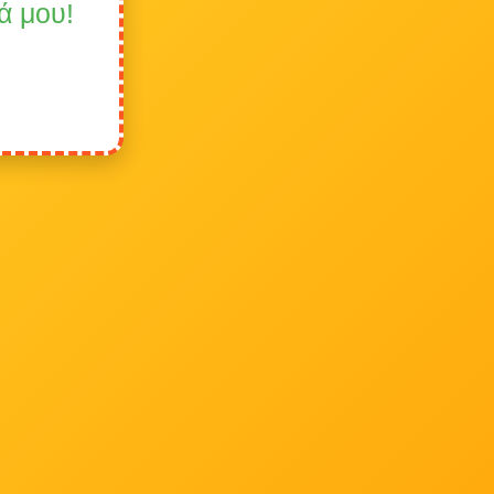
ά μου!