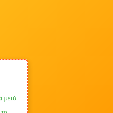
ι μετά
 τα