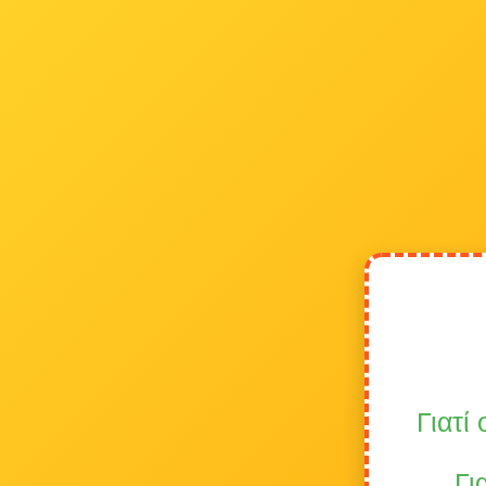
Γιατί
Γι