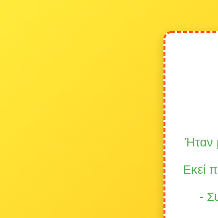
Ήταν 
Εκεί 
- Σ