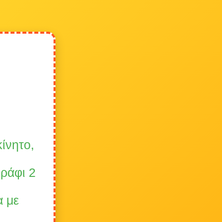
ίνητο,
ράφι 2
α με