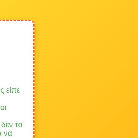
ς είπε
οι
 δεν τα
α να