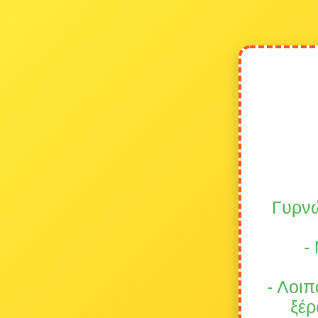
Γυρνώ
-
- Λοιπ
ξέρ