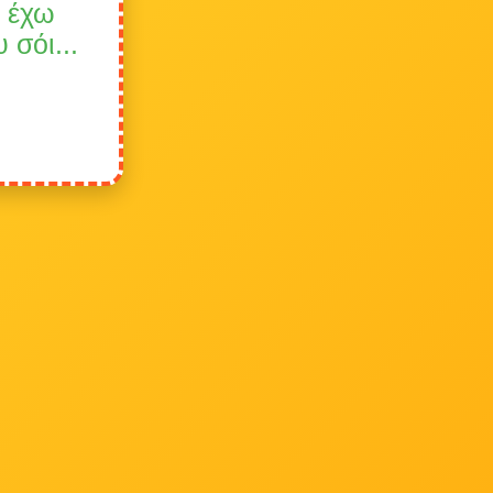
ν έχω
 σόι...