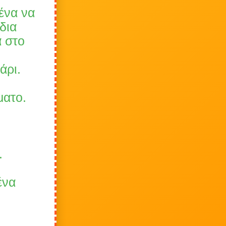
ρένα να
δια
α στο
άρι.
ματο.
.
ένα