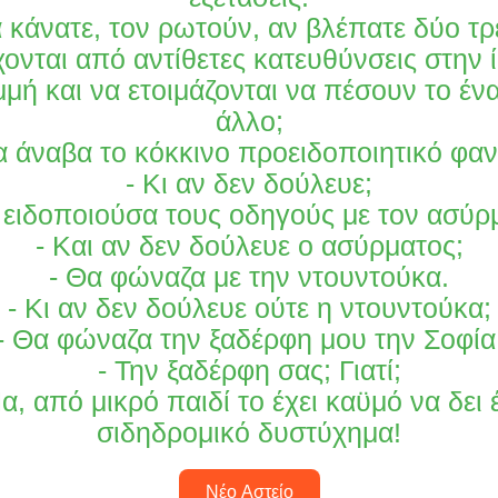
α κάνατε, τον ρωτούν, αν βλέπατε δύο τ
χονται από αντίθετες κατευθύνσεις στην ί
μή και να ετοιμάζονται να πέσουν το έν
άλλο;
α άναβα το κόκκινο προειδοποιητικό φαν
- Κι αν δεν δούλευε;
 ειδοποιούσα τους οδηγούς με τον ασύρ
- Και αν δεν δούλευε ο ασύρματος;
- Θα φώναζα με την ντουντούκα.
- Κι αν δεν δούλευε ούτε η ντουντούκα;
- Θα φώναζα την ξαδέρφη μου την Σοφία
- Την ξαδέρφη σας; Γιατί;
Να, από μικρό παιδί το έχει καϋμό να δει 
σιδηδρομικό δυστύχημα!
Νέο Αστείο