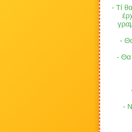
- Τί θ
έρ
γραμ
- Θ
- Θα
- 