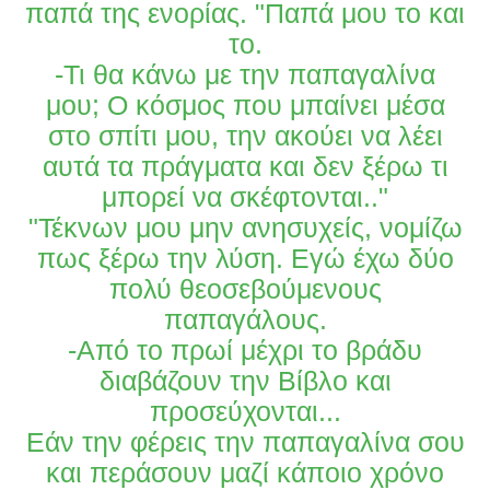
παπά της ενορίας. "Παπά μου το και
το.
-Τι θα κάνω με την παπαγαλίνα
μου; Ο κόσμος που μπαίνει μέσα
στο σπίτι μου, την ακούει να λέει
αυτά τα πράγματα και δεν ξέρω τι
μπορεί να σκέφτονται.."
"Τέκνων μου μην ανησυχείς, νομίζω
πως ξέρω την λύση. Εγώ έχω δύο
πολύ θεοσεβούμενους
παπαγάλους.
-Από το πρωί μέχρι το βράδυ
διαβάζουν την Βίβλο και
προσεύχονται...
Εάν την φέρεις την παπαγαλίνα σου
και περάσουν μαζί κάποιο χρόνο