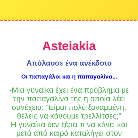
Asteiakia
Απόλαυσε ένα ανέκδοτο
Οι παπαγάλοι και η παπαγαλίνα...
-Μια γυναίκα έχει ένα πρόβλημα με
την παπαγαλίνα της η οποία λέει
συνέχεια: "Είμαι πολύ ξαναμμένη,
θέλεις να κάνουμε τρελλίτσες;"
Η γυναίκα δεν ξέρει τι να κάνει και
μετά από καιρό καταλήγει στον