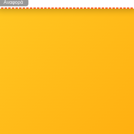
Αναφορά