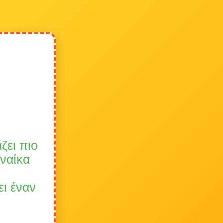
ζει πιο
ναίκα
ει έναν