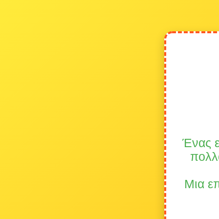
Ένας ε
πολλ
Μια επ