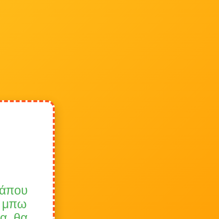
κάπου
α μπω
α, θα