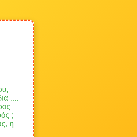
ου,
α ....
ρος
ός ;
ός, η