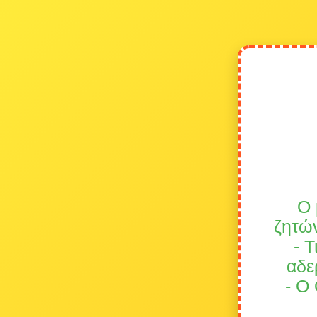
Ο 
ζητών
- 
αδε
- Ο 