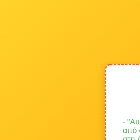
- "Α
από 
στη 