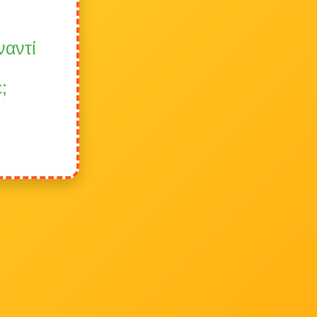
ναντί
;