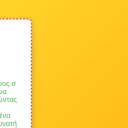
νος σ
 να
ώντας
 ένα
δυνατή