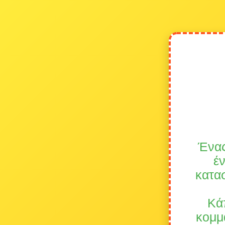
Ένας
έν
κατα
Κάπ
κομμά