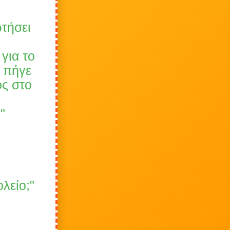
ωτήσει
 για το
ν πήγε
ος στο
"
ολείο;"