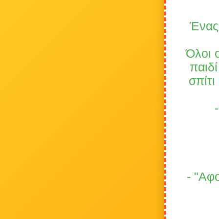
Ένας 
Όλοι ο
παιδί
σπίτι
- "Αφο