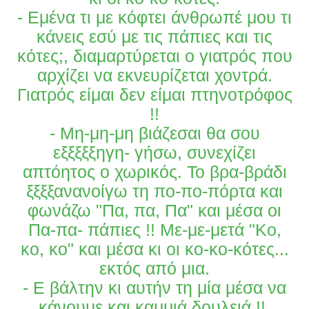
- Εμένα τι με κόφτει άνθρωπέ μου τι
κάνεις εσύ με τις πάπιες και τις
κότες;, διαμαρτύρεται ο γιατρός που
αρχίζει να εκνευρίζεται χοντρά.
Γιατρός είμαι δεν είμαι πτηνοτρόφος
!!
- Μη-μη-μη βιάζεσαι θα σου
εξξξξξηγη- γήσω, συνεχίζει
απτόητος ο χωρικός. Το βρα-βράδι
ξξξξανανοίγω τη πο-πο-πόρτα και
φωνάζω "Πα, πα, Πα" και μέσα οι
Πα-πα- πάπιες !! Με-με-μετά "Κο,
κο, κο" και μέσα κι οι κο-κο-κότες...
εκτός από μια.
- Ε βάλτην κι αυτήν τη μία μέσα να
κάνουμε και καμμιά δουλειά !!,