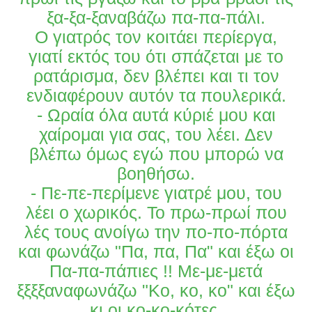
ξα-ξα-ξαναβάζω πα-πα-πάλι.
Ο γιατρός τον κοιτάει περίεργα,
γιατί εκτός του ότι σπάζεται με το
ρατάρισμα, δεν βλέπει και τι τον
ενδιαφέρουν αυτόν τα πουλερικά.
- Ωραία όλα αυτά κύριέ μου και
χαίρομαι για σας, του λέει. Δεν
βλέπω όμως εγώ που μπορώ να
βοηθήσω.
- Πε-πε-περίμενε γιατρέ μου, του
λέει ο χωρικός. Το πρω-πρωί που
λές τους ανοίγω την πο-πο-πόρτα
και φωνάζω "Πα, πα, Πα" και έξω οι
Πα-πα-πάπιες !! Με-με-μετά
ξξξξαναφωνάζω "Κο, κο, κο" και έξω
κι οι κο-κο-κότες.