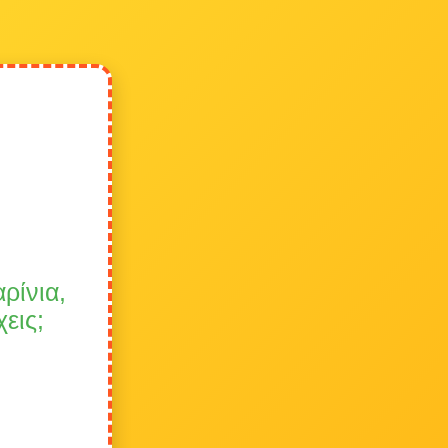
ρίνια,
εις;