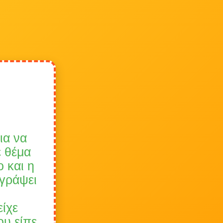
ια να
ε θέμα
 και η
 γράψει
είχε
ου είπε