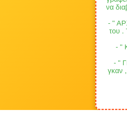
να δια
- " Α
του .
- "
- " 
γκαν ,