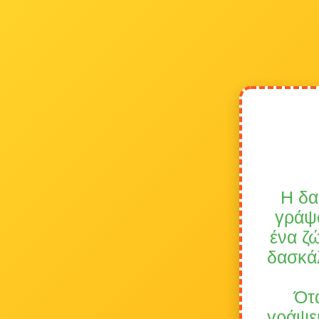
Η δα
γράψο
ένα ζ
δασκάλ
Ότα
γράψει