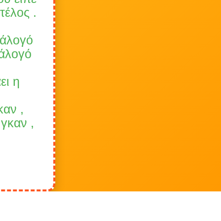
τέλος .
 άλογό
 άλογό
ει η
καν ,
 γκαν ,