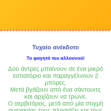
Τυχαίο ανέκδοτο
Το φαγητό του αλλουνού!
Δύο άντρες μπαίνουν σε ένα μικρό
εστιατόριο και παραγγέλνουν 2
μπύρες.
Μετά βγάζουν από ένα σάντουιτς
και αρχίζουν να τρώνε.
Ο σερβιτόρος, μετά από μία στιγμή
αμηχανίας τους πλησιάζει και τους