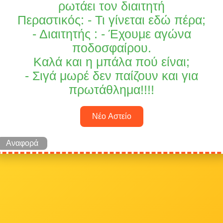
ρωτάει τον διαιτητή
Περαστικός: - Τι γίνεται εδώ πέρα;
- Διαιτητής : - Έχουμε αγώνα
ποδοσφαίρου.
Καλά και η μπάλα πού είναι;
- Σιγά μωρέ δεν παίζουν και για
πρωτάθλημα!!!!
Νέο Αστείο
Αναφορά